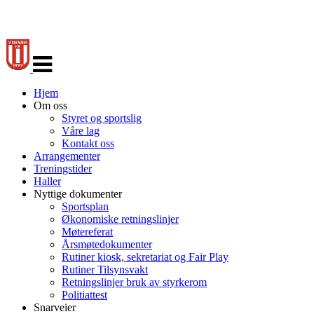
Veksle
navigasjon
Hjem
Om oss
Styret og sportslig
Våre lag
Kontakt oss
Arrangementer
Treningstider
Haller
Nyttige dokumenter
Sportsplan
Økonomiske retningslinjer
Møtereferat
Årsmøtedokumenter
Rutiner kiosk, sekretariat og Fair Play
Rutiner Tilsynsvakt
Retningslinjer bruk av styrkerom
Politiattest
Snarveier