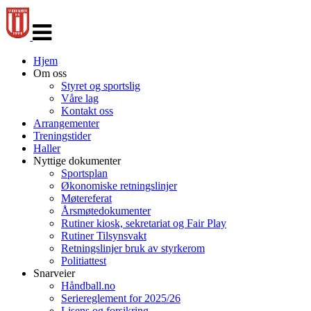
Veksle
navigasjon
Hjem
Om oss
Styret og sportslig
Våre lag
Kontakt oss
Arrangementer
Treningstider
Haller
Nyttige dokumenter
Sportsplan
Økonomiske retningslinjer
Møtereferat
Årsmøtedokumenter
Rutiner kiosk, sekretariat og Fair Play
Rutiner Tilsynsvakt
Retningslinjer bruk av styrkerom
Politiattest
Snarveier
Håndball.no
Seriereglement for 2025/26
Lisens og forsikring