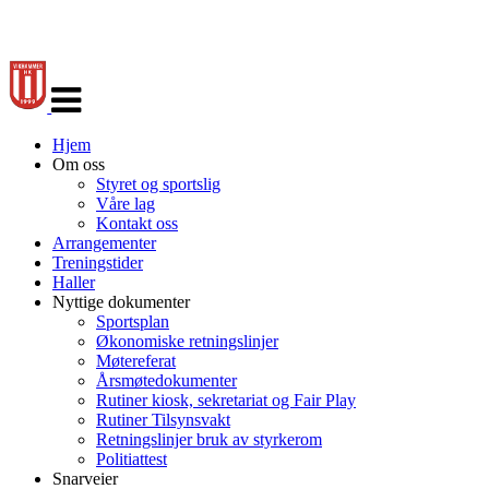
Veksle
navigasjon
Hjem
Om oss
Styret og sportslig
Våre lag
Kontakt oss
Arrangementer
Treningstider
Haller
Nyttige dokumenter
Sportsplan
Økonomiske retningslinjer
Møtereferat
Årsmøtedokumenter
Rutiner kiosk, sekretariat og Fair Play
Rutiner Tilsynsvakt
Retningslinjer bruk av styrkerom
Politiattest
Snarveier