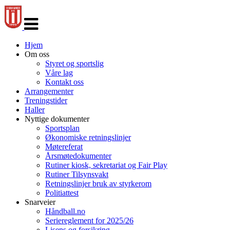
Veksle
navigasjon
Hjem
Om oss
Styret og sportslig
Våre lag
Kontakt oss
Arrangementer
Treningstider
Haller
Nyttige dokumenter
Sportsplan
Økonomiske retningslinjer
Møtereferat
Årsmøtedokumenter
Rutiner kiosk, sekretariat og Fair Play
Rutiner Tilsynsvakt
Retningslinjer bruk av styrkerom
Politiattest
Snarveier
Håndball.no
Seriereglement for 2025/26
Lisens og forsikring