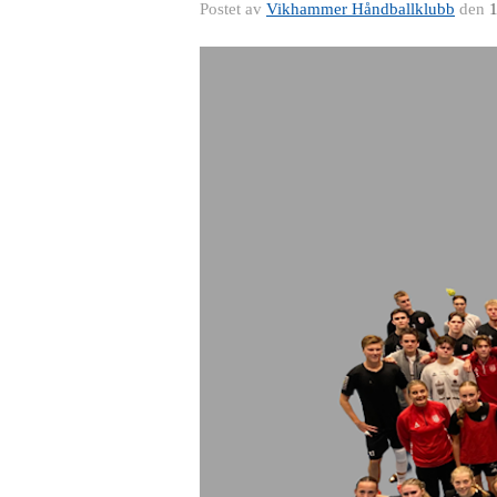
Postet av
Vikhammer Håndballklubb
den
1