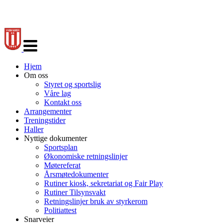
Veksle
navigasjon
Hjem
Om oss
Styret og sportslig
Våre lag
Kontakt oss
Arrangementer
Treningstider
Haller
Nyttige dokumenter
Sportsplan
Økonomiske retningslinjer
Møtereferat
Årsmøtedokumenter
Rutiner kiosk, sekretariat og Fair Play
Rutiner Tilsynsvakt
Retningslinjer bruk av styrkerom
Politiattest
Snarveier