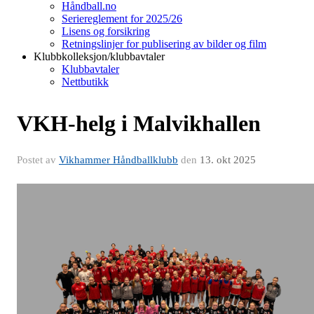
Håndball.no
Seriereglement for 2025/26
Lisens og forsikring
Retningslinjer for publisering av bilder og film
Klubbkolleksjon/klubbavtaler
Klubbavtaler
Nettbutikk
VKH-helg i Malvikhallen
Postet av
Vikhammer Håndballklubb
den
13. okt 2025