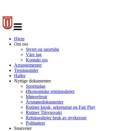
Veksle
navigasjon
Hjem
Om oss
Styret og sportslig
Våre lag
Kontakt oss
Arrangementer
Treningstider
Haller
Nyttige dokumenter
Sportsplan
Økonomiske retningslinjer
Møtereferat
Årsmøtedokumenter
Rutiner kiosk, sekretariat og Fair Play
Rutiner Tilsynsvakt
Retningslinjer bruk av styrkerom
Politiattest
Snarveier