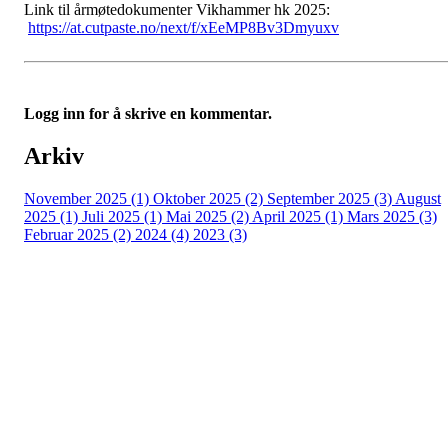
Link til årmøtedokumenter Vikhammer hk 2025:
https://at.cutpaste.no/next/f/xEeMP8Bv3Dmyuxv
Logg inn for å skrive en kommentar.
Arkiv
November 2025 (1)
Oktober 2025 (2)
September 2025 (3)
August
2025 (1)
Juli 2025 (1)
Mai 2025 (2)
April 2025 (1)
Mars 2025 (3)
Februar 2025 (2)
2024 (4)
2023 (3)
Kontaktinfo
Epost: leder@vikhammerhk.no
Org.nr: 993541834