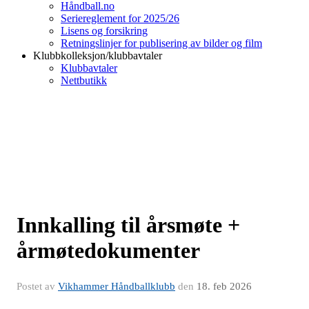
Håndball.no
Seriereglement for 2025/26
Lisens og forsikring
Retningslinjer for publisering av bilder og film
Klubbkolleksjon/klubbavtaler
Klubbavtaler
Nettbutikk
Innkalling til årsmøte +
årmøtedokumenter
Postet av
Vikhammer Håndballklubb
den
18. feb 2026