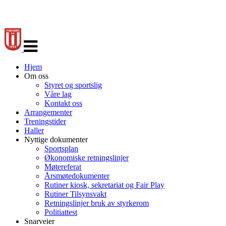
Veksle
navigasjon
Hjem
Om oss
Styret og sportslig
Våre lag
Kontakt oss
Arrangementer
Treningstider
Haller
Nyttige dokumenter
Sportsplan
Økonomiske retningslinjer
Møtereferat
Årsmøtedokumenter
Rutiner kiosk, sekretariat og Fair Play
Rutiner Tilsynsvakt
Retningslinjer bruk av styrkerom
Politiattest
Snarveier