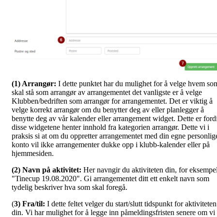
(1) Arrangør:
I dette punktet har du mulighet for å velge hvem so
skal stå som arrangør av arrangementet det vanligste er å velge
Klubben/bedriften som arrangør for arrangementet. Det er viktig å
velge korrekt arrangør om du benytter deg av eller planlegger å
benytte deg av vår kalender eller arrangement widget. Dette er ford
disse widgetene henter innhold fra kategorien arrangør. Dette vi i
praksis si at om du oppretter arrangementet med din egne personlig
konto vil ikke arrangementer dukke opp i klubb-kalender eller på
hjemmesiden.
(2) Navn på aktivitet:
Her navngir du aktiviteten din, for eksempe
"Tinecup 19.08.2020". Gi arrangementet ditt ett enkelt navn som
tydelig beskriver hva som skal foregå.
(
3) Fra/til:
I dette feltet velger du start/slutt tidspunkt for aktiviteten
din. Vi har mulighet for å legge inn påmeldingsfristen senere om vi