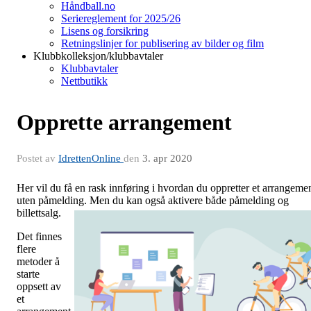
Håndball.no
Seriereglement for 2025/26
Lisens og forsikring
Retningslinjer for publisering av bilder og film
Klubbkolleksjon/klubbavtaler
Klubbavtaler
Nettbutikk
Opprette arrangement
Postet av
IdrettenOnline
den
3. apr 2020
Her vil du få en rask innføring i hvordan du oppretter et arrangeme
uten påmelding. Men du kan også aktivere både påmelding og
billettsalg.
Det finnes
flere
metoder å
starte
oppsett av
et