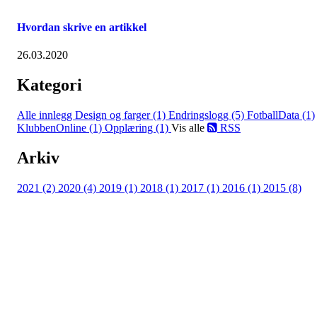
Hvordan skrive en artikkel
26.03.2020
Kategori
Alle innlegg
Design og farger (1)
Endringslogg (5)
FotballData (1)
KlubbenOnline (1)
Opplæring (1)
Vis alle
RSS
Arkiv
2021 (2)
2020 (4)
2019 (1)
2018 (1)
2017 (1)
2016 (1)
2015 (8)
Kontaktinfo
Epost: leder@vikhammerhk.no