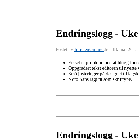
Endringslogg - Uke
Postet av
IdrettenOnline
den
18. mai 2015
Fikset et problem med at blogg footer 
Oppgradert tekst editoren til nyeste 
Små justeringer på designet til lagsi
Noto Sans lagt til som skrifttype.
Endringslogg - Uke