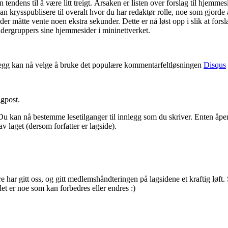
tendens til å være litt treigt. Årsaken er listen over forslag til hjemm
 kan krysspublisere til overalt hvor du har redaktør rolle, noe som gjor
der måtte vente noen ekstra sekunder. Dette er nå løst opp i slik at fors
dergruppers sine hjemmesider i mininettverket.
legg kan nå velge å bruke det populære kommentarfeltløsningen
Disqus
ggpost.
Du kan nå bestemme lesetilganger til innlegg som du skriver. Enten åpe
v laget (dersom forfatter er lagside).
e har gitt oss, og gitt medlemshåndteringen på lagsidene et kraftig løft.
et er noe som kan forbedres eller endres :)