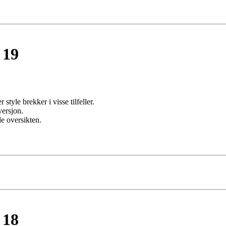
 19
style brekker i visse tilfeller.
versjon.
de oversikten.
 18