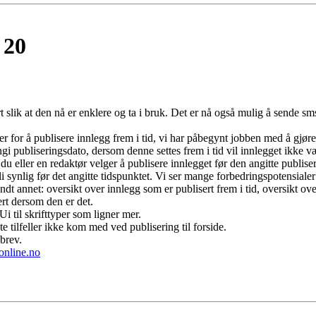
 20
slik at den nå er enklere og ta i bruk. Det er nå også mulig å sende sm
er for å publisere innlegg frem i tid, vi har påbegynt jobben med å gjøre
i publiseringsdato, dersom denne settes frem i tid vil innlegget ikke væ
 du eller en redaktør velger å publisere innlegget før den angitte publise
 synlig før det angitte tidspunktet. Vi ser mange forbedringspotensialer f
dt annet: oversikt over innlegg som er publisert frem i tid, oversikt ove
ert dersom den er det.
Ui til skrifttyper som ligner mer.
te tilfeller ikke kom med ved publisering til forside.
brev.
online.no