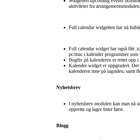
Widgetten upcoming events (kommende 
aktiviteter fra arrangementsmodulen
Full calendar widgetten har nå fullsk
Full calendar widget har også fått .i
pc/mac i kalender programmer som støtt
Bugfix på kalenderen er rettet opp
Kalender widget er oppgradert. Det e
kalenderen inne på lagsiden, samt fle
Nyhetsbrev
I nyhetsbrev modulen kan man nå un
opprette og lagre lister først.
Blogg