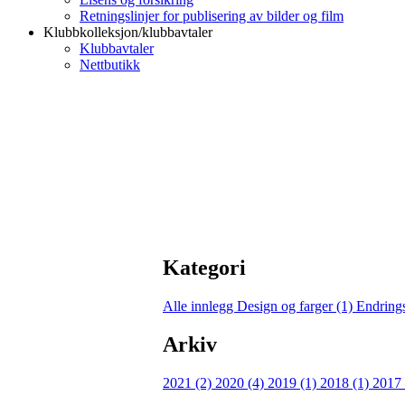
Retningslinjer for publisering av bilder og film
Klubbkolleksjon/klubbavtaler
Klubbavtaler
Nettbutikk
Kategori
Alle innlegg
Design og farger (1)
Endring
Arkiv
2021 (2)
2020 (4)
2019 (1)
2018 (1)
2017