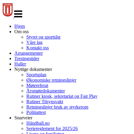
Veksle
navigasjon
Hjem
Om oss
Styret og sportslig
Våre lag
Kontakt oss
Arrangementer
Treningstider
Haller
Nyttige dokumenter
Sportsplan
Økonomiske retningslinjer
Møtereferat
Årsmøtedokumenter
Rutiner kiosk, sekretariat og Fair Play
Rutiner Tilsynsvakt
Retningslinjer bruk av styrkerom
Politiattest
Snarveier
Håndball.no
Seriereglement for 2025/26
Lisens og forsikring