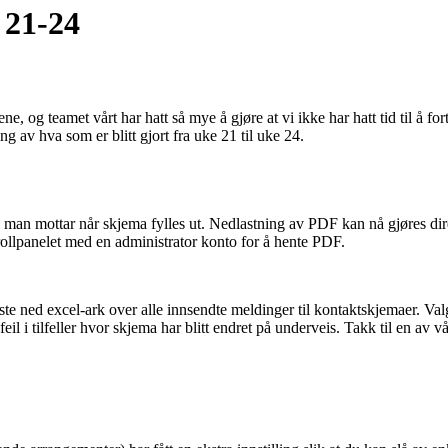
 21-24
e, og teamet vårt har hatt så mye å gjøre at vi ikke har hatt tid til å for
av hva som er blitt gjort fra uke 21 til uke 24.
 man mottar når skjema fylles ut. Nedlastning av PDF kan nå gjøres dire
rollpanelet med en administrator konto for å hente PDF.
laste ned excel-ark over alle innsendte meldinger til kontaktskjemaer. Val
feil i tilfeller hvor skjema har blitt endret på underveis. Takk til en av