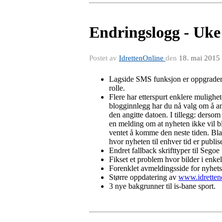
Endringslogg - Uke
Postet av
IdrettenOnline
den
18. mai 2015
Lagside SMS funksjon er oppgradert 
rolle.
Flere har etterspurt enklere mulighet
blogginnlegg har du nå valg om å ang
den angitte datoen. I tillegg: dersom
en melding om at nyheten ikke vil bli
ventet å komme den neste tiden. Blan
hvor nyheten til enhver tid er publis
Endret fallback skrifttyper til Segoe 
Fikset et problem hvor bilder i enkel
Forenklet avmeldingsside for nyhets
Større oppdatering av
www.idretten
3 nye bakgrunner til is-bane sport.