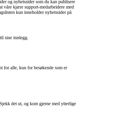
esider og nyhetssider som du kan publisere
de at våre kjære support-medarbeidere med
lagslisten kun inneholder nyhetssider på
til sine innlegg.
nt for alle, kun for besøkende som er
 Sjekk det ut, og kom gjerne med ytterlige