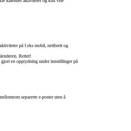
le kalender aktiviteter og kun vise
ktiviteter på f.eks mobil, nettbrett og
lenderen. Rettet!
 gjort en opprydning under innstillinger på
ellomrom separerte e-poster uten å