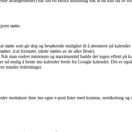
arrangementer) har fått en ekstra innstilling slik at du kan slå av enk
.
jerm støtte.
cal støtte som gir deg og besøkende mulighet til å abonnere på kalender a
er .ical formatet. (dette støttes av de aller fleste).
 i. Når man endret minimum og maximumtid hadde det ingen effekt på ka
r nå mulig å hente inn kalender feeds fra Google kalender. Det er også
re mindre feilrettinger.
der mottakere lime inn egne e-post lister med komma, semikolong og m