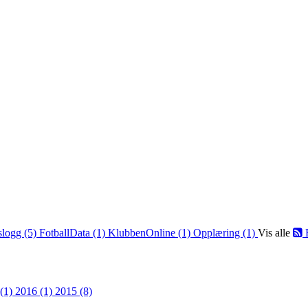
slogg (5)
FotballData (1)
KlubbenOnline (1)
Opplæring (1)
Vis alle
 (1)
2016 (1)
2015 (8)