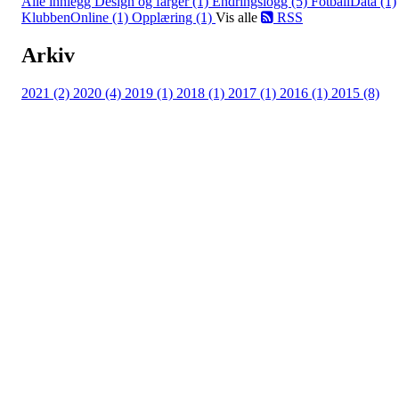
Alle innlegg
Design og farger (1)
Endringslogg (5)
FotballData (1)
KlubbenOnline (1)
Opplæring (1)
Vis alle
RSS
Arkiv
2021 (2)
2020 (4)
2019 (1)
2018 (1)
2017 (1)
2016 (1)
2015 (8)
Kontaktinfo
Epost: leder@vikhammerhk.no
Org.nr: 993541834