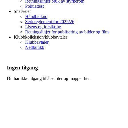
Retningslinjer bruk av styrkerom
Politiattest
Snarveier
Håndball.no
Seriereglement for 2025/26
Lisens og forsikring
Retningslinjer for publisering av bilder og film
Klubbkolleksjon/klubbavtaler
Klubbavtaler
Nettbutikk
Ingen tilgang
Du har ikke tilgang til å se filer og mapper her.