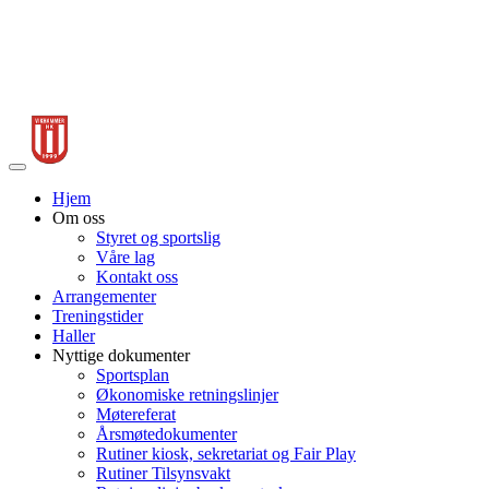
Veksle
navigasjon
Hjem
Om oss
Styret og sportslig
Våre lag
Kontakt oss
Arrangementer
Treningstider
Haller
Nyttige dokumenter
Sportsplan
Økonomiske retningslinjer
Møtereferat
Årsmøtedokumenter
Rutiner kiosk, sekretariat og Fair Play
Rutiner Tilsynsvakt