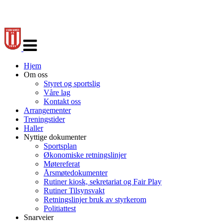
Veksle
navigasjon
Hjem
Om oss
Styret og sportslig
Våre lag
Kontakt oss
Arrangementer
Treningstider
Haller
Nyttige dokumenter
Sportsplan
Økonomiske retningslinjer
Møtereferat
Årsmøtedokumenter
Rutiner kiosk, sekretariat og Fair Play
Rutiner Tilsynsvakt
Retningslinjer bruk av styrkerom
Politiattest
Snarveier