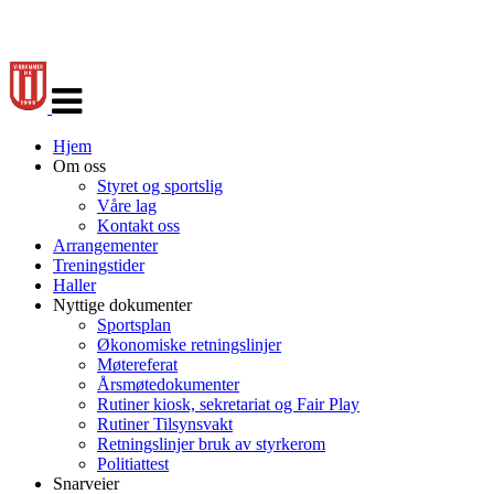
Veksle
navigasjon
Hjem
Om oss
Styret og sportslig
Våre lag
Kontakt oss
Arrangementer
Treningstider
Haller
Nyttige dokumenter
Sportsplan
Økonomiske retningslinjer
Møtereferat
Årsmøtedokumenter
Rutiner kiosk, sekretariat og Fair Play
Rutiner Tilsynsvakt
Retningslinjer bruk av styrkerom
Politiattest
Snarveier