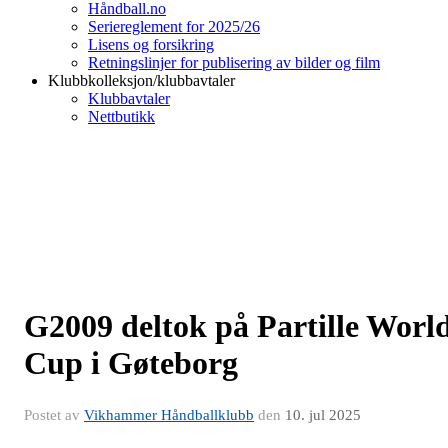
Håndball.no
Seriereglement for 2025/26
Lisens og forsikring
Retningslinjer for publisering av bilder og film
Klubbkolleksjon/klubbavtaler
Klubbavtaler
Nettbutikk
G2009 deltok på Partille Worl
Cup i Gøteborg
Postet av
Vikhammer Håndballklubb
den
10. jul 2025