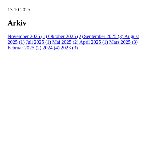
13.10.2025
Arkiv
November 2025 (1)
Oktober 2025 (2)
September 2025 (3)
August
2025 (1)
Juli 2025 (1)
Mai 2025 (2)
April 2025 (1)
Mars 2025 (3)
Februar 2025 (2)
2024 (4)
2023 (3)
Kontaktinfo
Epost: leder@vikhammerhk.no
Org.nr: 993541834