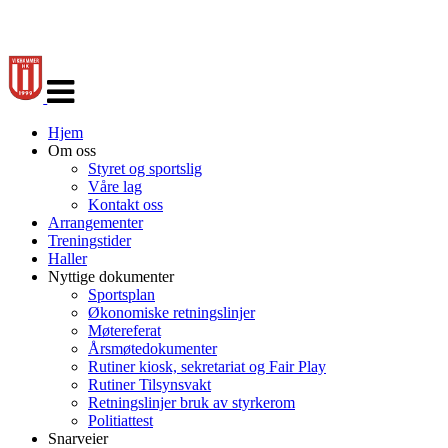
Veksle
navigasjon
Hjem
Om oss
Styret og sportslig
Våre lag
Kontakt oss
Arrangementer
Treningstider
Haller
Nyttige dokumenter
Sportsplan
Økonomiske retningslinjer
Møtereferat
Årsmøtedokumenter
Rutiner kiosk, sekretariat og Fair Play
Rutiner Tilsynsvakt
Retningslinjer bruk av styrkerom
Politiattest
Snarveier