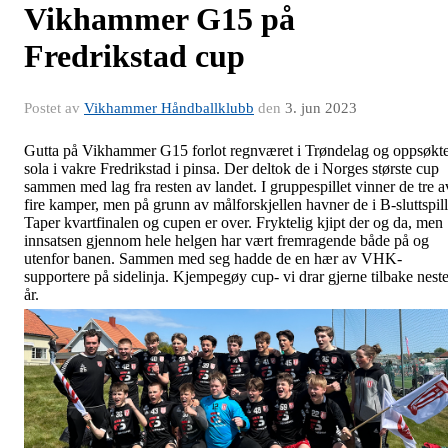
Vikhammer G15 på
Fredrikstad cup
Postet av
Vikhammer Håndballklubb
den
3. jun 2023
Gutta på Vikhammer G15 forlot regnværet i Trøndelag og oppsøkt
sola i vakre Fredrikstad i pinsa. Der deltok de i Norges største cup
sammen med lag fra resten av landet. I gruppespillet vinner de tre a
fire kamper, men på grunn av målforskjellen havner de i B-sluttspill
Taper kvartfinalen og cupen er over. Fryktelig kjipt der og da, men
innsatsen gjennom hele helgen har vært fremragende både på og
utenfor banen. Sammen med seg hadde de en hær av VHK-
supportere på sidelinja. Kjempegøy cup- vi drar gjerne tilbake nest
år.