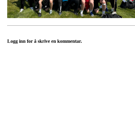
Logg inn for å skrive en kommentar.
Kontaktinfo
Epost: leder@vikhammerhk.no
Org.nr: 993541834