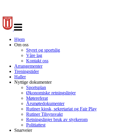
Veksle
navigasjon
Hjem
Om oss
Styret og sportslig
Våre lag
Kontakt oss
Arrangementer
Treningstider
Haller
Nyttige dokumenter
Sportsplan
Økonomiske retningslinjer
Møtereferat
Årsmøtedokumenter
Rutiner kiosk, sekretariat og Fair Play
Rutiner Tilsynsvakt
Retningslinjer bruk av styrkerom
Politiattest
Snarveier