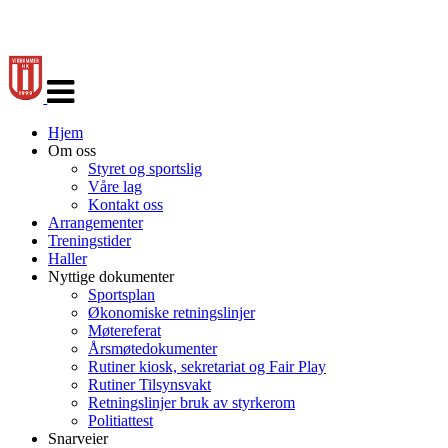
Veksle
navigasjon
Hjem
Om oss
Styret og sportslig
Våre lag
Kontakt oss
Arrangementer
Treningstider
Haller
Nyttige dokumenter
Sportsplan
Økonomiske retningslinjer
Møtereferat
Årsmøtedokumenter
Rutiner kiosk, sekretariat og Fair Play
Rutiner Tilsynsvakt
Retningslinjer bruk av styrkerom
Politiattest
Snarveier