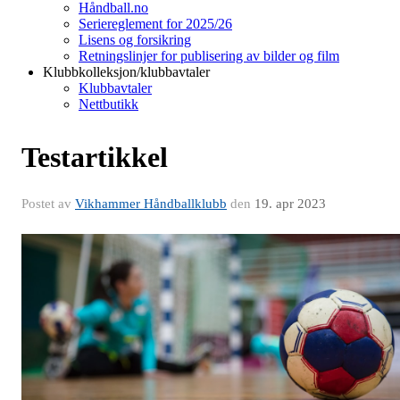
Håndball.no
Seriereglement for 2025/26
Lisens og forsikring
Retningslinjer for publisering av bilder og film
Klubbkolleksjon/klubbavtaler
Klubbavtaler
Nettbutikk
Testartikkel
Postet av
Vikhammer Håndballklubb
den
19. apr 2023