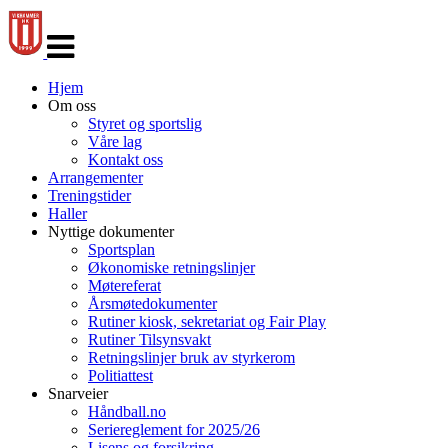
Veksle
navigasjon
Hjem
Om oss
Styret og sportslig
Våre lag
Kontakt oss
Arrangementer
Treningstider
Haller
Nyttige dokumenter
Sportsplan
Økonomiske retningslinjer
Møtereferat
Årsmøtedokumenter
Rutiner kiosk, sekretariat og Fair Play
Rutiner Tilsynsvakt
Retningslinjer bruk av styrkerom
Politiattest
Snarveier
Håndball.no
Seriereglement for 2025/26
Lisens og forsikring