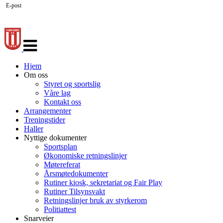
E-post
Veksle
navigasjon
Hjem
Om oss
Styret og sportslig
Våre lag
Kontakt oss
Arrangementer
Treningstider
Haller
Nyttige dokumenter
Sportsplan
Økonomiske retningslinjer
Møtereferat
Årsmøtedokumenter
Rutiner kiosk, sekretariat og Fair Play
Rutiner Tilsynsvakt
Retningslinjer bruk av styrkerom
Politiattest
Snarveier