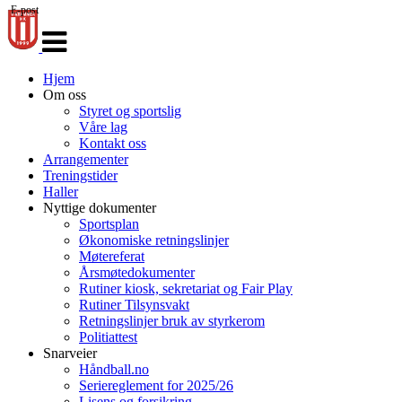
E-post
Veksle
navigasjon
Hjem
Om oss
Styret og sportslig
Våre lag
Kontakt oss
Arrangementer
Treningstider
Haller
Nyttige dokumenter
Sportsplan
Økonomiske retningslinjer
Møtereferat
Årsmøtedokumenter
Rutiner kiosk, sekretariat og Fair Play
Rutiner Tilsynsvakt
Retningslinjer bruk av styrkerom
Politiattest
Snarveier
Håndball.no
Seriereglement for 2025/26
Lisens og forsikring