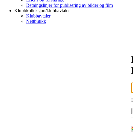
Retningslinjer for publisering av bilder og film
Klubbkolleksjon/klubbavtaler
Klubbavtaler
Nettbutikk