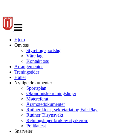
Veksle
navigasjon
Hjem
Om oss
Styret og sportslig
Våre lag
Kontakt oss
Arrangementer
Treningstider
Haller
Nyttige dokumenter
Sportsplan
Økonomiske retningslinjer
Møtereferat
Årsmøtedokumenter
Rutiner kiosk, sekretariat og Fair Play
Rutiner Tilsynsvakt
Retningslinjer bruk av styrkerom
Politiattest
Snarveier