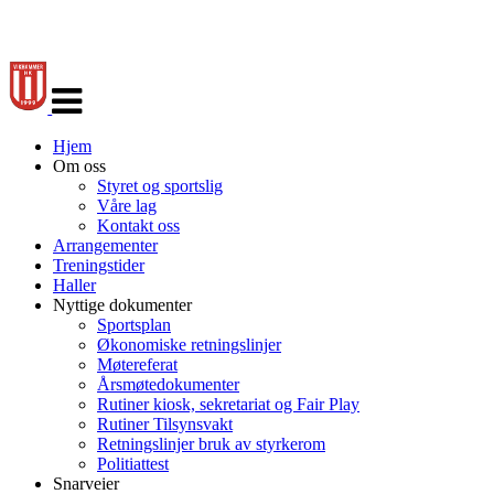
Veksle
navigasjon
Hjem
Om oss
Styret og sportslig
Våre lag
Kontakt oss
Arrangementer
Treningstider
Haller
Nyttige dokumenter
Sportsplan
Økonomiske retningslinjer
Møtereferat
Årsmøtedokumenter
Rutiner kiosk, sekretariat og Fair Play
Rutiner Tilsynsvakt
Retningslinjer bruk av styrkerom
Politiattest
Snarveier