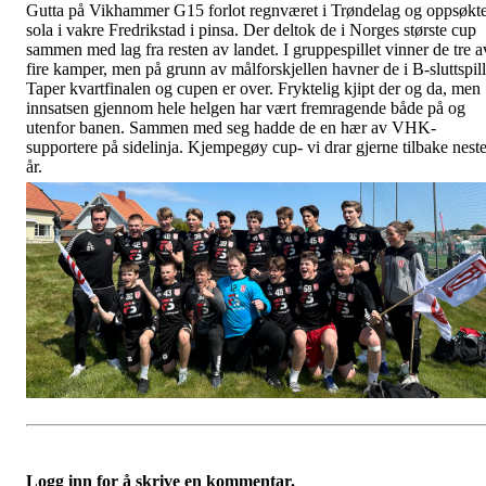
Gutta på Vikhammer G15 forlot regnværet i Trøndelag og oppsøkt
sola i vakre Fredrikstad i pinsa. Der deltok de i Norges største cup
sammen med lag fra resten av landet. I gruppespillet vinner de tre a
fire kamper, men på grunn av målforskjellen havner de i B-sluttspill
Taper kvartfinalen og cupen er over. Fryktelig kjipt der og da, men
innsatsen gjennom hele helgen har vært fremragende både på og
utenfor banen. Sammen med seg hadde de en hær av VHK-
supportere på sidelinja. Kjempegøy cup- vi drar gjerne tilbake nest
år.
Logg inn for å skrive en kommentar.