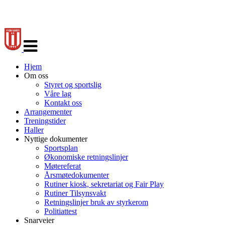
Veksle
navigasjon
Hjem
Om oss
Styret og sportslig
Våre lag
Kontakt oss
Arrangementer
Treningstider
Haller
Nyttige dokumenter
Sportsplan
Økonomiske retningslinjer
Møtereferat
Årsmøtedokumenter
Rutiner kiosk, sekretariat og Fair Play
Rutiner Tilsynsvakt
Retningslinjer bruk av styrkerom
Politiattest
Snarveier