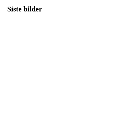
Siste bilder
Kontaktinfo
Epost: leder@vikhammerhk.no
Org.nr: 993541834