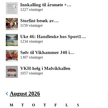
Innkalling til årsmøte +…
1227 visninger
Storfint besøk av…
1159 visninger
Uke 46: Handleuke hos Sport1…
1234 visninger
Sølv til Vikhammer J40 i…
1307 visninger
VKH-helg i Malvikhallen
1057 visninger
August 2026
M
T
O
T
F
L
S