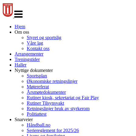
Veksle
navigasjon
Hjem
Om oss
Styret og sportslig
Våre lag
Kontakt oss
Arrangementer
Treningstider
Haller
Nyttige dokumenter
Sportsplan
Økonomiske retningslinjer
Møtereferat
Årsmøtedokumenter
Rutiner kiosk, sekretariat og Fair Play
Rutiner Tilsynsvakt
Retningslinjer bruk av styrkerom
Politiattest
Snarveier
Håndball.no
Seriereglement for 2025/26
Lisens og forsikring