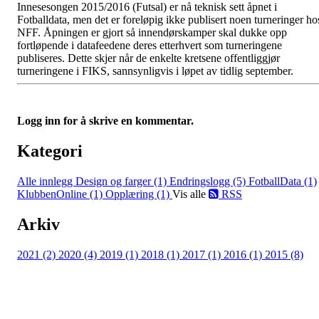
Innesesongen 2015/2016 (Futsal) er nå teknisk sett åpnet i
Fotballdata, men det er foreløpig ikke publisert noen turneringer ho
NFF. Åpningen er gjort så innendørskamper skal dukke opp
fortløpende i datafeedene deres etterhvert som turneringene
publiseres. Dette skjer når de enkelte kretsene offentliggjør
turneringene i FIKS, sannsynligvis i løpet av tidlig september.
Logg inn for å skrive en kommentar.
Kategori
Alle innlegg
Design og farger (1)
Endringslogg (5)
FotballData (1)
KlubbenOnline (1)
Opplæring (1)
Vis alle
RSS
Arkiv
2021 (2)
2020 (4)
2019 (1)
2018 (1)
2017 (1)
2016 (1)
2015 (8)