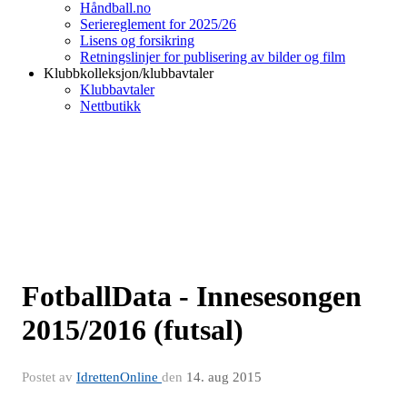
Håndball.no
Seriereglement for 2025/26
Lisens og forsikring
Retningslinjer for publisering av bilder og film
Klubbkolleksjon/klubbavtaler
Klubbavtaler
Nettbutikk
FotballData - Innesesongen
2015/2016 (futsal)
Postet av
IdrettenOnline
den
14. aug 2015