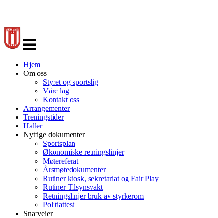
Veksle
navigasjon
Hjem
Om oss
Styret og sportslig
Våre lag
Kontakt oss
Arrangementer
Treningstider
Haller
Nyttige dokumenter
Sportsplan
Økonomiske retningslinjer
Møtereferat
Årsmøtedokumenter
Rutiner kiosk, sekretariat og Fair Play
Rutiner Tilsynsvakt
Retningslinjer bruk av styrkerom
Politiattest
Snarveier