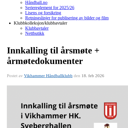
Håndball.no
Seriereglement for 2025/26
Lisens og forsikring
Retningslinjer for publisering av bilder og film
Klubbkolleksjon/klubbavtaler
Klubbavtaler
Nettbutikk
Innkalling til årsmøte +
årmøtedokumenter
Postet av
Vikhammer Håndballklubb
den
18. feb 2026