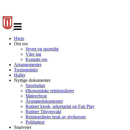
Veksle
navigasjon
Hjem
Om oss
Styret og sportslig
Våre lag
Kontakt oss
Arrangementer
Treningstider
Haller
Nyttige dokumenter
Sportsplan
Økonomiske retningslinjer
Møtereferat
Årsmøtedokumenter
Rutiner kiosk, sekretariat og Fair Play
Rutiner Tilsynsvakt
Retningslinjer bruk av styrkerom
Politiattest
Snarveier