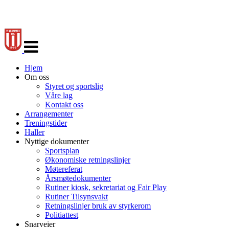
Veksle
navigasjon
Hjem
Om oss
Styret og sportslig
Våre lag
Kontakt oss
Arrangementer
Treningstider
Haller
Nyttige dokumenter
Sportsplan
Økonomiske retningslinjer
Møtereferat
Årsmøtedokumenter
Rutiner kiosk, sekretariat og Fair Play
Rutiner Tilsynsvakt
Retningslinjer bruk av styrkerom
Politiattest
Snarveier