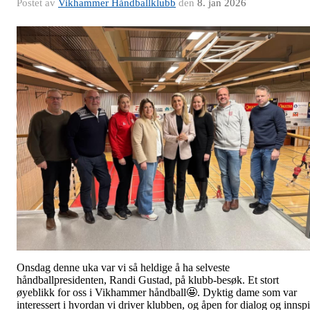
Postet av
Vikhammer Håndballklubb
den
8. jan 2026
Onsdag denne uka var vi så heldige å ha selveste
håndballpresidenten, Randi Gustad, på klubb-besøk. Et stort
øyeblikk for oss i Vikhammer håndball🤩. Dyktig dame som var
interessert i hvordan vi driver klubben, og åpen for dialog og innspi