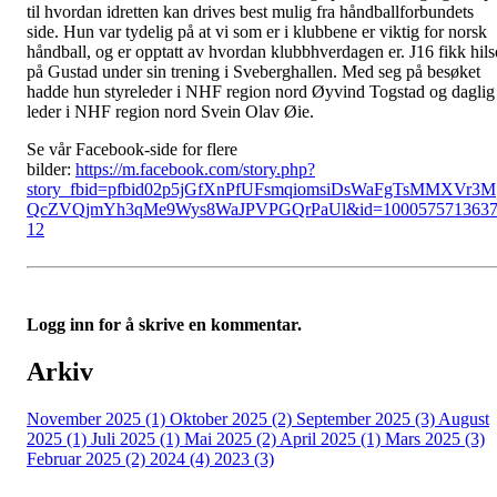
til hvordan idretten kan drives best mulig fra håndballforbundets
side. Hun var tydelig på at vi som er i klubbene er viktig for norsk
håndball, og er opptatt av hvordan klubbhverdagen er. J16 fikk hils
på Gustad under sin trening i Sveberghallen. Med seg på besøket
hadde hun styreleder i NHF region nord Øyvind Togstad og daglig
leder i NHF region nord Svein Olav Øie.
Se vår Facebook-side for flere
bilder:
https://m.facebook.com/story.php?
story_fbid=pfbid02p5jGfXnPfUFsmqiomsiDsWaFgTsMMXVr3M
QcZVQjmYh3qMe9Wys8WaJPVPGQrPaUl&id=100057571363
12
Logg inn for å skrive en kommentar.
Arkiv
November 2025 (1)
Oktober 2025 (2)
September 2025 (3)
August
2025 (1)
Juli 2025 (1)
Mai 2025 (2)
April 2025 (1)
Mars 2025 (3)
Februar 2025 (2)
2024 (4)
2023 (3)