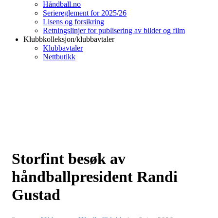
Håndball.no
Seriereglement for 2025/26
Lisens og forsikring
Retningslinjer for publisering av bilder og film
Klubbkolleksjon/klubbavtaler
Klubbavtaler
Nettbutikk
Storfint besøk av
håndballpresident Randi
Gustad