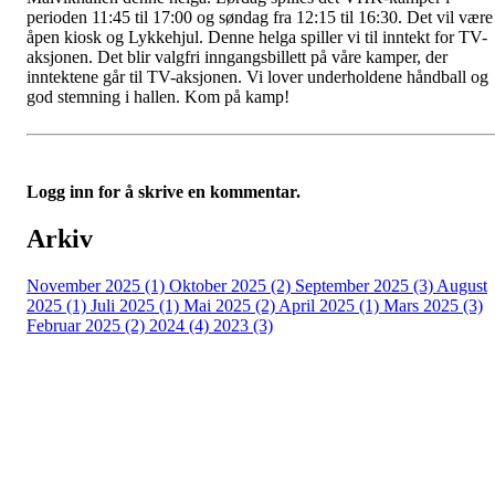
perioden 11:45 til 17:00 og søndag fra 12:15 til 16:30. Det vil være
åpen kiosk og Lykkehjul. Denne helga spiller vi til inntekt for TV-
aksjonen. Det blir valgfri inngangsbillett på våre kamper, der
inntektene går til TV-aksjonen. Vi lover underholdene håndball og
god stemning i hallen. Kom på kamp!
Logg inn for å skrive en kommentar.
Arkiv
November 2025 (1)
Oktober 2025 (2)
September 2025 (3)
August
2025 (1)
Juli 2025 (1)
Mai 2025 (2)
April 2025 (1)
Mars 2025 (3)
Februar 2025 (2)
2024 (4)
2023 (3)
Kontaktinfo
Epost: leder@vikhammerhk.no