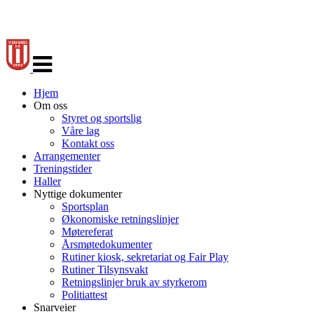
Veksle
navigasjon
Hjem
Om oss
Styret og sportslig
Våre lag
Kontakt oss
Arrangementer
Treningstider
Haller
Nyttige dokumenter
Sportsplan
Økonomiske retningslinjer
Møtereferat
Årsmøtedokumenter
Rutiner kiosk, sekretariat og Fair Play
Rutiner Tilsynsvakt
Retningslinjer bruk av styrkerom
Politiattest
Snarveier