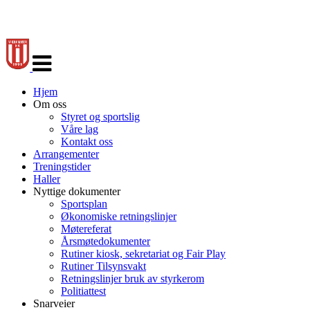
Veksle
navigasjon
Hjem
Om oss
Styret og sportslig
Våre lag
Kontakt oss
Arrangementer
Treningstider
Haller
Nyttige dokumenter
Sportsplan
Økonomiske retningslinjer
Møtereferat
Årsmøtedokumenter
Rutiner kiosk, sekretariat og Fair Play
Rutiner Tilsynsvakt
Retningslinjer bruk av styrkerom
Politiattest
Snarveier