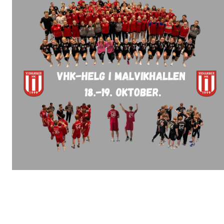
18.-19. oktober inviterer Vikhammer håndballklubb til VHK-helg i
Malvikhallen. Mange av våre lag spiller hjemmekamp i
Malvikhallen denne helga. Lørdag spilles det VHK-kamper i
perioden 11:45 til 17:00 og søndag fra 12:15 til 16:30. Det vil være
åpen kiosk og Lykkehjul. Denne helga spiller vi til inntekt for TV-
aksjonen. Det blir valgfri inngangsbillett på våre kamper, der