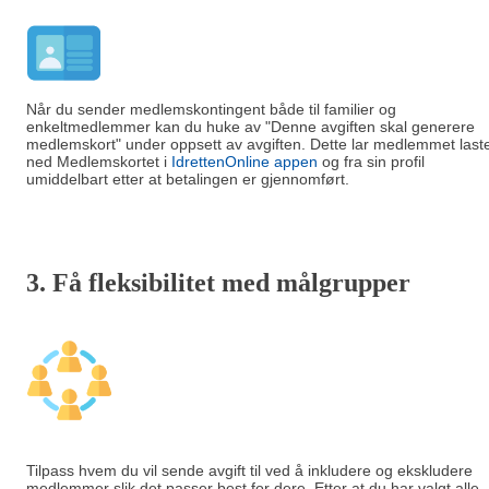
Når du sender medlemskontingent både til familier og
enkeltmedlemmer kan du huke av "Denne avgiften skal generere
medlemskort" under oppsett av avgiften. Dette lar medlemmet last
ned Medlemskortet i
IdrettenOnline appen
og fra sin profil
umiddelbart etter at betalingen er gjennomført.
3. Få fleksibilitet med målgrupper
Tilpass hvem du vil sende avgift til ved å inkludere og ekskludere
medlemmer slik det passer best for dere. Etter at du har valgt alle