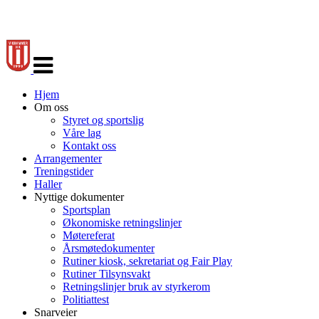
Veksle
navigasjon
Hjem
Om oss
Styret og sportslig
Våre lag
Kontakt oss
Arrangementer
Treningstider
Haller
Nyttige dokumenter
Sportsplan
Økonomiske retningslinjer
Møtereferat
Årsmøtedokumenter
Rutiner kiosk, sekretariat og Fair Play
Rutiner Tilsynsvakt
Retningslinjer bruk av styrkerom
Politiattest
Snarveier