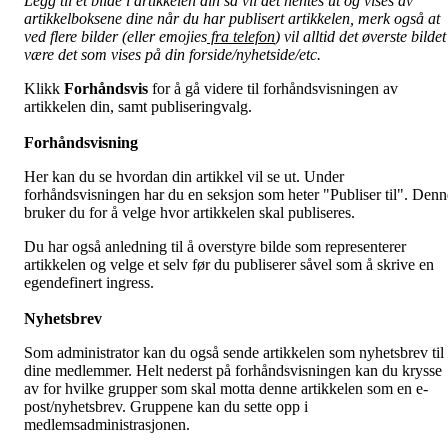
Legg til et bilde i artikkelen din så vil det hentes ut og vises av
artikkelboksene dine når du har publisert artikkelen, merk også at
ved flere bilder (eller emojies
fra telefon
) vil alltid det øverste bildet
være det som vises på din forside/nyhetside/etc.
Klikk
Forhåndsvis
for å gå videre til forhåndsvisningen av
artikkelen din, samt publiseringvalg.
Forhåndsvisning
Her kan du se hvordan din artikkel vil se ut. Under
forhåndsvisningen har du en seksjon som heter "Publiser til". Denn
bruker du for å velge hvor artikkelen skal publiseres.
Du har også anledning til å overstyre bilde som representerer
artikkelen og velge et selv før du publiserer såvel som å skrive en
egendefinert ingress.
Nyhetsbrev
Som administrator kan du også sende artikkelen som nyhetsbrev til
dine medlemmer. Helt nederst på forhåndsvisningen kan du krysse
av for hvilke grupper som skal motta denne artikkelen som en e-
post/nyhetsbrev. Gruppene kan du sette opp i
medlemsadministrasjonen.