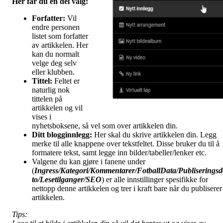
Her får du en del valg
:
Forfatter:
Vil
endre personen
listet som forfatter
av artikkelen. Her
kan du normalt
velge deg selv
eller klubben.
Tittel:
Feltet er
naturlig nok
tittelen på
artikkelen og vil
vises i
nyhetsboksene, så vel som over artikkelen din.
Ditt blogginnlegg:
Her skal du skrive artikkelen din. Legg
merke til alle knappene over tekstfeltet. Disse bruker du til å
formatere tekst, samt legge inn bilder/tabeller/lenker etc.
Valgene du kan gjøre i fanene under
(
Ingress/Kategori/Kommentarer/FotballData/Publiseringsd
to/Lesetilganger/
SEO
) er alle innstillinger spesifikke for
nettopp denne artikkelen og trer i kraft bare når du publiserer
artikkelen.
Tips: