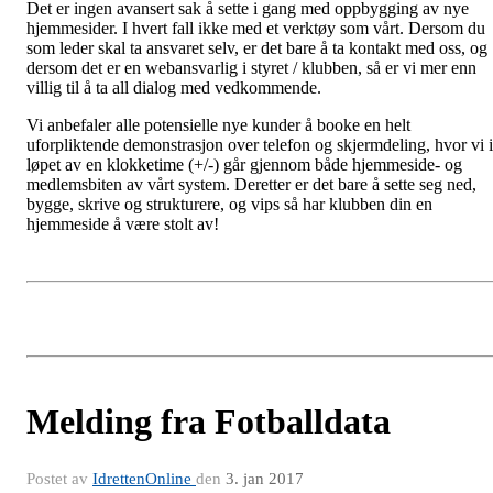
Det er ingen avansert sak å sette i gang med oppbygging av nye
hjemmesider. I hvert fall ikke med et verktøy som vårt. Dersom du
som leder skal ta ansvaret selv, er det bare å ta kontakt med oss, og
dersom det er en webansvarlig i styret / klubben, så er vi mer enn
villig til å ta all dialog med vedkommende.
Vi anbefaler alle potensielle nye kunder å booke en helt
uforpliktende demonstrasjon over telefon og skjermdeling, hvor vi i
løpet av en klokketime (+/-) går gjennom både hjemmeside- og
medlemsbiten av vårt system. Deretter er det bare å sette seg ned,
bygge, skrive og strukturere, og vips så har klubben din en
hjemmeside å være stolt av!
Melding fra Fotballdata
Postet av
IdrettenOnline
den
3. jan 2017