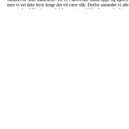
men vi vet ikke hvor lenge det vil være slik. Derfor anmoder vi alle
som ønsker å få tatt vare på dokumenter og bilder å manuelt gå inn
og lagre disse da vi ikke har noen måte å hente ut disse på.
For å få tatt en import av dine nyheter, send oss en e-post til
support@idrettenonline.no
med navn på klubb og link til den gaml
KlubbenOnline siden så bistår vi med resten.
FotballData - Innesesongen
2015/2016 (futsal)
Postet av
IdrettenOnline
den
14. aug 2015
Innesesongen 2015/2016 (Futsal) er nå teknisk sett åpnet i
Fotballdata, men det er foreløpig ikke publisert noen turneringer ho