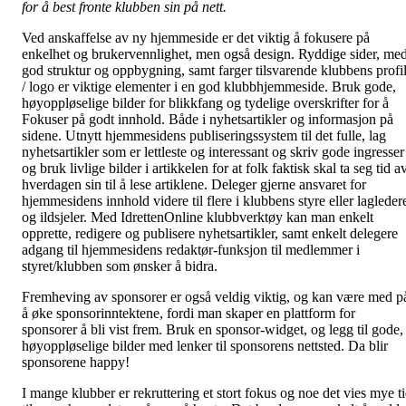
for å best fronte klubben sin på nett.
Ved anskaffelse av ny hjemmeside er det viktig å fokusere på
enkelhet og brukervennlighet, men også design. Ryddige sider, me
god struktur og oppbygning, samt farger tilsvarende klubbens profi
/ logo er viktige elementer i en god klubbhjemmeside. Bruk gode,
høyoppløselige bilder for blikkfang og tydelige overskrifter for å
Fokuser på godt innhold. Både i nyhetsartikler og informasjon på
sidene. Utnytt hjemmesidens publiseringssystem til det fulle, lag
nyhetsartikler som er lettleste og interessant og skriv gode ingresser
og bruk livlige bilder i artikkelen for at folk faktisk skal ta seg tid a
hverdagen sin til å lese artiklene. Deleger gjerne ansvaret for
hjemmesidens innhold videre til flere i klubbens styre eller lagleder
og ildsjeler. Med IdrettenOnline klubbverktøy kan man enkelt
opprette, redigere og publisere nyhetsartikler, samt enkelt delegere
adgang til hjemmesidens redaktør-funksjon til medlemmer i
styret/klubben som ønsker å bidra.
Fremheving av sponsorer er også veldig viktig, og kan være med p
å øke sponsorinntektene, fordi man skaper en plattform for
sponsorer å bli vist frem. Bruk en sponsor-widget, og legg til gode,
høyoppløselige bilder med lenker til sponsorens nettsted. Da blir
sponsorene happy!
I mange klubber er rekruttering et stort fokus og noe det vies mye t