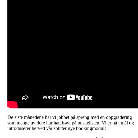
De siste månedene har vi jobbet på spreng med en oppgradering
som mange av dere har hatt høyt på ønskelisten. Vi er nå i mål og
introduserer herved vår splitter nye bookingmodul!