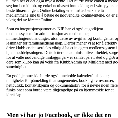
til, men her er det også mye å hente. Det burde være enkelt å melde
seg inn i en klubb, og enkel nettbasert innmelding er i våre øyne de
beste tilnærmingen. Online betaling er en måte å enklere få
medlemmene sine til å betale de nødvendige kontingentene, og er e
viktig del av IdrettenOnline.
Som en integrasjonspartner av NIF har vi også et godkjent
medlemssystem for administrasjon av medlemmer,
innmeldinger/utmeldinger, utsendelse av avgifter og kontingenter o
løsninger for familiemedlemsskap. Derfor mener vi at for å effektiv
drive klubb er det særdeles viktig å ha et integrert medlemssystem i
hjemmesideløsningen. Dette letter det administrative arbeidet, sørge
for at «alle nødvendige innlogginger» er samlet på ett sted og gjør a
dere som klubb kan gå vekk fra KlubbAdmin og MinIdrett med go
samvittighet.
En god hjemmeside burde også inneholde kalenderfunksjoner,
muligheter for påmelding til arrangementer, booking av ressurser,
nettbutikk, kontaktskjema og dokumentarkiv for å nevne noen flere
funksjoner som burde være tilgjengelige på en hjemmeside for et
idrettslag.
Men vi har jo Facebook, er ikke det en