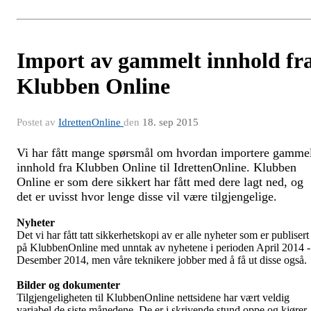
Import av gammelt innhold fr
Klubben Online
Postet av
IdrettenOnline
den
18. sep 2015
Vi har fått mange spørsmål om hvordan importere gamme
innhold fra Klubben Online til IdrettenOnline. Klubben
Online er som dere sikkert har fått med dere lagt ned, og
det er uvisst hvor lenge disse vil være tilgjengelige.
Nyheter
Det vi har fått tatt sikkerhetskopi av er alle nyheter som er publisert
på KlubbenOnline med unntak av nyhetene i perioden April 2014 -
Desember 2014, men våre teknikere jobber med å få ut disse også.
Bilder og dokumenter
Tilgjengeligheten til KlubbenOnline nettsidene har vært veldig
variabel de siste månedene. De er i skrivende stund oppe og kjører,