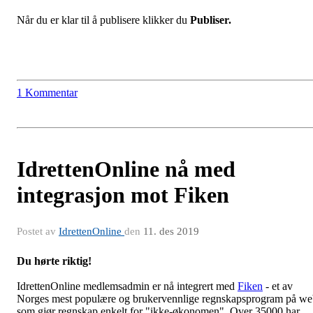
Når du er klar til å publisere klikker du
Publiser.
1 Kommentar
IdrettenOnline nå med
integrasjon mot Fiken
Postet av
IdrettenOnline
den
11. des 2019
Du hørte riktig!
IdrettenOnline medlemsadmin er nå integrert med
Fiken
- et av
Norges mest populære og brukervennlige regnskapsprogram på w
som gjør regnskap enkelt for "ikke-økonomen". Over 35000 har