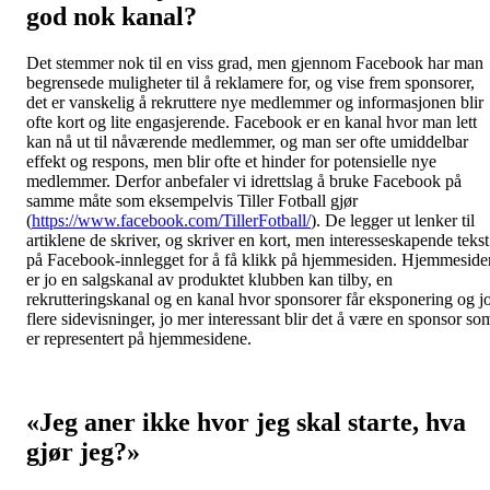
god nok kanal?
Det stemmer nok til en viss grad, men gjennom Facebook har man
begrensede muligheter til å reklamere for, og vise frem sponsorer,
det er vanskelig å rekruttere nye medlemmer og informasjonen blir
ofte kort og lite engasjerende. Facebook er en kanal hvor man lett
kan nå ut til nåværende medlemmer, og man ser ofte umiddelbar
effekt og respons, men blir ofte et hinder for potensielle nye
medlemmer. Derfor anbefaler vi idrettslag å bruke Facebook på
samme måte som eksempelvis Tiller Fotball gjør
(
https://www.facebook.com/TillerFotball/
). De legger ut lenker til
artiklene de skriver, og skriver en kort, men interesseskapende tekst
på Facebook-innlegget for å få klikk på hjemmesiden. Hjemmeside
er jo en salgskanal av produktet klubben kan tilby, en
rekrutteringskanal og en kanal hvor sponsorer får eksponering og j
flere sidevisninger, jo mer interessant blir det å være en sponsor so
er representert på hjemmesidene.
«Jeg aner ikke hvor jeg skal starte, hva
gjør jeg?»