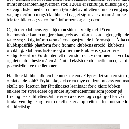
minst underholdningsverdien stor. I 2018 er skriftlige, billedlige og
videografiske medier en mye større del av idretten enn den en gang
var, og derfor har også klubbene i dag et større ansvar om å bruke
tekster, bilder og video for å informere og engasjere.
Og der er klubbens egen hjemmeside en viktig del. På en
hjemmeside kan man gjøre haugevis av informasjon tilgjengelig, de
være seg viktig informasjon eller engasjerende informasjon. Å ha e
klubbspesifikk plattform for å fremme klubbens arbeid, klubbens
utvikling, klubbens historie og å fremme klubbens sponsorer er
viktig. Hvorfor? Fordi internett er en stor del av nordmenns hverda
og det er den beste måten å nå ut til eksisterende medlemmer, samt
potensielle nye medlemmer.
Har ikke klubben din en hjemmeside enda? Føles det som en stor o
omfattende jobb? Frykt ikke, det er en mye enklere prosess enn ma
skulle tro. Idretten har fått tilpasset løsninger for å gjøre jobben
enklere for styreledere og andre styremedlemmer som jobber på
frivillig basis. IdrettenOnline er en av disse, og vi går god for vår
brukervennlighet og hvor enkelt det er å opprette en hjemmeside fo
ditt idrettslag!