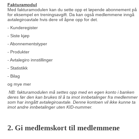
Fakturamodu
l
Med fakturamodulen kan du sette opp et løpende abonnement på
for eksempel en treningsavgift. Da kan også medlemmene inngå
avtalegiroavtale hvis dere vil åpne opp for det.
- Kunderegister
- Siste kjøp
- Abonnementstyper
- Produkter
- Avtalegiro innstillinger
- Statistikk
- Bilag
og mye mer
NB: fakturamodulen må settes opp med en egen konto i banken
deres før den kan brukes til å ta imot innbetalinger fra medlemmer
som har inngått avtalegiroavtale. Denne kontoen vil ikke kunne ta
imot andre innbetalinger uten KID-nummer.
2. Gi m
edlemskort til medlemmene