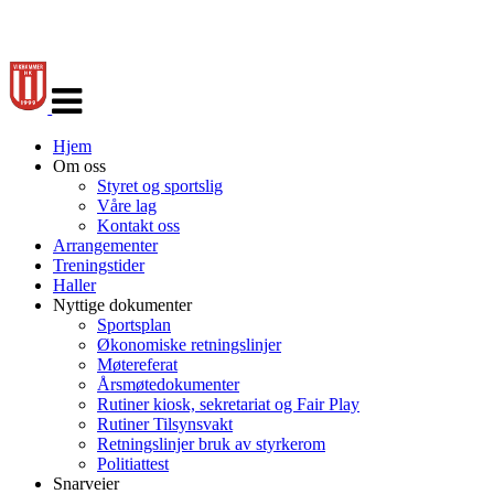
Veksle
navigasjon
Hjem
Om oss
Styret og sportslig
Våre lag
Kontakt oss
Arrangementer
Treningstider
Haller
Nyttige dokumenter
Sportsplan
Økonomiske retningslinjer
Møtereferat
Årsmøtedokumenter
Rutiner kiosk, sekretariat og Fair Play
Rutiner Tilsynsvakt
Retningslinjer bruk av styrkerom
Politiattest
Snarveier