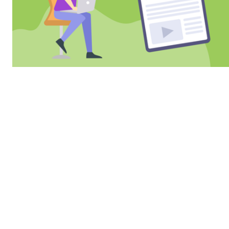
Som en del av din IdrettenOnline medlemsportal har klubben
mulighet til å legge ut nyheter for å kommunisere med deres
medlemmer.
Artikler kan skrives både på medlemsportalen på web og i
IdrettenOnline appen. I denne artikkelen vil vi beskrive hvordan du