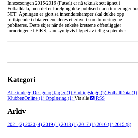
Innesesongen 2015/2016 (Futsal) er nå teknisk sett åpnet i
Fotballdata, men det er foreløpig ikke publisert noen turneringer ho
NFF. Åpningen er gjort så innendørskamper skal dukke opp
fortløpende i datafeedene deres etterhvert som turneringene
publiseres. Dette skjer når de enkelte kretsene offentliggjør
turneringene i FIKS, sannsynligvis i løpet av tidlig september.
Kategori
Alle innlegg
Design og farger (1)
Endringslogg (5)
FotballData (1)
KlubbenOnline (1)
Opplæring (1)
Vis alle
RSS
Arkiv
2021 (2)
2020 (4)
2019 (1)
2018 (1)
2017 (1)
2016 (1)
2015 (8)