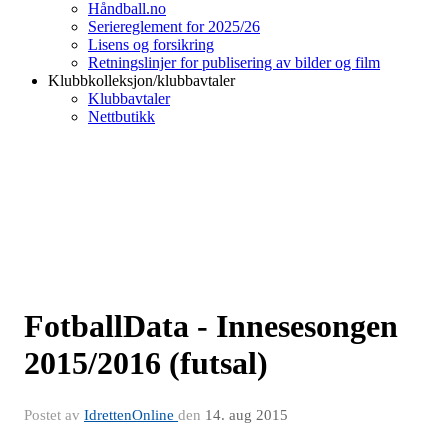
Håndball.no
Seriereglement for 2025/26
Lisens og forsikring
Retningslinjer for publisering av bilder og film
Klubbkolleksjon/klubbavtaler
Klubbavtaler
Nettbutikk
FotballData - Innesesongen
2015/2016 (futsal)
Postet av
IdrettenOnline
den
14. aug 2015