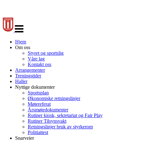
Veksle
navigasjon
Hjem
Om oss
Styret og sportslig
Våre lag
Kontakt oss
Arrangementer
Treningstider
Haller
Nyttige dokumenter
Sportsplan
Økonomiske retningslinjer
Møtereferat
Årsmøtedokumenter
Rutiner kiosk, sekretariat og Fair Play
Rutiner Tilsynsvakt
Retningslinjer bruk av styrkerom
Politiattest
Snarveier