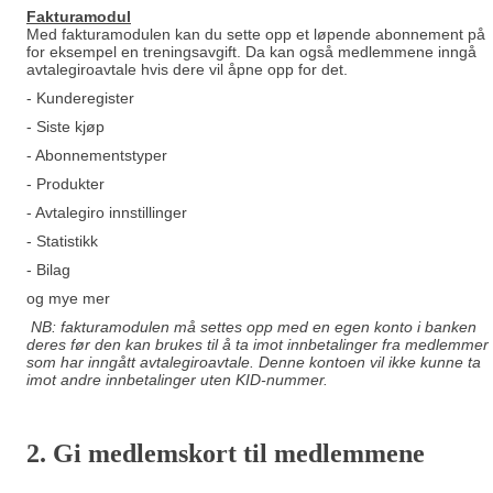
Fakturamodu
l
Med fakturamodulen kan du sette opp et løpende abonnement på
for eksempel en treningsavgift. Da kan også medlemmene inngå
avtalegiroavtale hvis dere vil åpne opp for det.
- Kunderegister
- Siste kjøp
- Abonnementstyper
- Produkter
- Avtalegiro innstillinger
- Statistikk
- Bilag
og mye mer
NB: fakturamodulen må settes opp med en egen konto i banken
deres før den kan brukes til å ta imot innbetalinger fra medlemmer
som har inngått avtalegiroavtale. Denne kontoen vil ikke kunne ta
imot andre innbetalinger uten KID-nummer.
2. Gi m
edlemskort til medlemmene