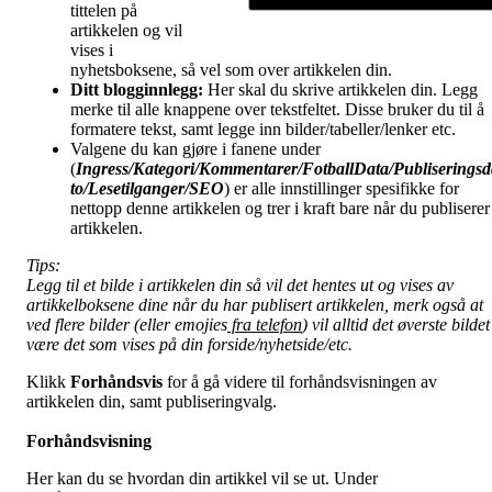
tittelen på
artikkelen og vil
vises i
nyhetsboksene, så vel som over artikkelen din.
Ditt blogginnlegg:
Her skal du skrive artikkelen din. Legg
merke til alle knappene over tekstfeltet. Disse bruker du til å
formatere tekst, samt legge inn bilder/tabeller/lenker etc.
Valgene du kan gjøre i fanene under
(
Ingress/Kategori/Kommentarer/FotballData/Publiseringsd
to/Lesetilganger/
SEO
) er alle innstillinger spesifikke for
nettopp denne artikkelen og trer i kraft bare når du publiserer
artikkelen.
Tips:
Legg til et bilde i artikkelen din så vil det hentes ut og vises av
artikkelboksene dine når du har publisert artikkelen, merk også at
ved flere bilder (eller emojies
fra telefon
) vil alltid det øverste bildet
være det som vises på din forside/nyhetside/etc.
Klikk
Forhåndsvis
for å gå videre til forhåndsvisningen av
artikkelen din, samt publiseringvalg.
Forhåndsvisning
Her kan du se hvordan din artikkel vil se ut. Under