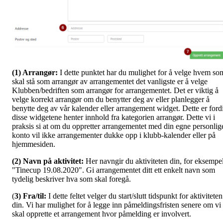
(1) Arrangør:
I dette punktet har du mulighet for å velge hvem so
skal stå som arrangør av arrangementet det vanligste er å velge
Klubben/bedriften som arrangør for arrangementet. Det er viktig å
velge korrekt arrangør om du benytter deg av eller planlegger å
benytte deg av vår kalender eller arrangement widget. Dette er ford
disse widgetene henter innhold fra kategorien arrangør. Dette vi i
praksis si at om du oppretter arrangementet med din egne personlig
konto vil ikke arrangementer dukke opp i klubb-kalender eller på
hjemmesiden.
(2) Navn på aktivitet:
Her navngir du aktiviteten din, for eksempe
"Tinecup 19.08.2020". Gi arrangementet ditt ett enkelt navn som
tydelig beskriver hva som skal foregå.
(
3) Fra/til:
I dette feltet velger du start/slutt tidspunkt for aktiviteten
din. Vi har mulighet for å legge inn påmeldingsfristen senere om vi
skal opprette et arrangement hvor påmelding er involvert.