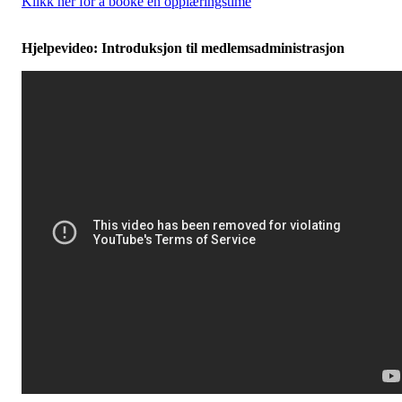
Klikk her for å booke en opplæringstime
Hjelpevideo: Introduksjon til medlemsadministrasjon