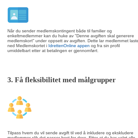
Når du sender medlemskontingent både til familier og
enkeltmedlemmer kan du huke av "Denne avgiften skal generere
medlemskort" under oppsett av avgiften. Dette lar medlemmet last
ned Medlemskortet i
IdrettenOnline appen
og fra sin profil
umiddelbart etter at betalingen er gjennomført.
3. Få fleksibilitet med målgrupper
Tilpass hvem du vil sende avgift til ved å inkludere og ekskludere
medlemmer slik det passer best for dere. Etter at du har valgt alle