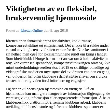
Viktigheten av en fleksibel,
brukervennlig hjemmeside
Postet av
IdrettenOnline
den
9. apr 2018
Idretten er en fantastisk arena for aktivitet, konkurranse,
kompetanseutvikling og engasjement. Det er ikke til å stikke under
en stol at viktigheten av idretten er stor for det Norske samfunnet i
sin helhet, men også for lokalsamfunnene rundt om kring i landet.
Som idrettsklubb i Norge har man et ansvar om å holde aktiviteten
høy, konkurransen spennende, kompetanseutviklingen bratt og ikk
minst underholdningsverdien stor. I 2018 er skriftlige, billedlige og
videografiske medier en mye større del av idretten enn den en gang
var, og derfor har også klubbene i dag et større ansvar om å bruke
tekster, bilder og video for å informere og engasjere.
Og der er klubbens egen hjemmeside en viktig del. På en
hjemmeside kan man gjøre haugevis av informasjon tilgjengelig, de
være seg viktig informasjon eller engasjerende informasjon. Å ha e
klubbspesifikk plattform for å fremme klubbens arbeid, klubbens
utvikling, klubbens historie og å fremme klubbens sponsorer er