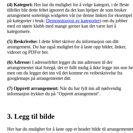
(4) Kategori:
Her har du mulighet for å velge kategori, i de fleste
tilfeller blir dette feltet ignorert da det kun hjelper de som bruker
arrangement sorterings widgeten vår (se denne linken for eksempel
på kategorier i bruk:
Demonstrasjon av kategorier
) om du jobber
med en større klubb med mange grener kan det være lurt å
kategorisere.
(5) Beskrivelse:
I dette feltet skriver du informasjon om ditt
arrangement. Du har også mulighet for å laste opp bilder, linker,
videoer og PDFer her.
(6) Adresse:
I adressefeltet legger du inn adressen til der
arrangementet skal foregå, det er fullt mulig å ikke legge inn noe he
men om du legger det inn vil det komme en veibeskrivelse fra
googlemaps på arrangementet ditt.
(7) Opprett arrangement:
Når du har fylt inn all nødvendig
informasjon trykker du på "Opprett arrangement".
3. Legg til bilde
Her har du mulighet for å laste opp et header bilde til arrangemente