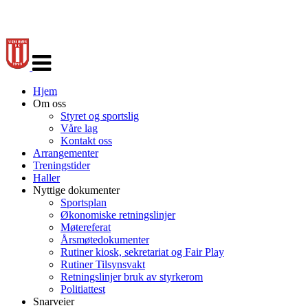
Veksle
navigasjon
Hjem
Om oss
Styret og sportslig
Våre lag
Kontakt oss
Arrangementer
Treningstider
Haller
Nyttige dokumenter
Sportsplan
Økonomiske retningslinjer
Møtereferat
Årsmøtedokumenter
Rutiner kiosk, sekretariat og Fair Play
Rutiner Tilsynsvakt
Retningslinjer bruk av styrkerom
Politiattest
Snarveier